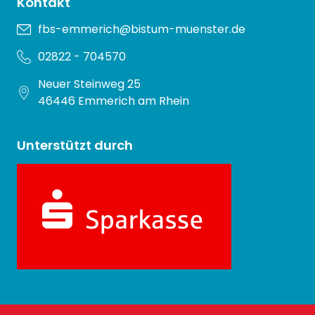
Kontakt
fbs-emmerich@bistum-muenster.de
02822 - 704570
Neuer Steinweg 25
46446 Emmerich am Rhein
Unterstützt durch