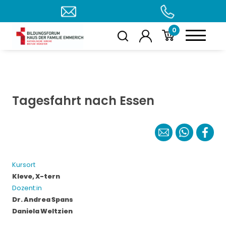
0
Tagesfahrt nach Essen
Kursort
Kleve, X-tern
Dozent:in
Dr. Andrea Spans
Daniela Weltzien