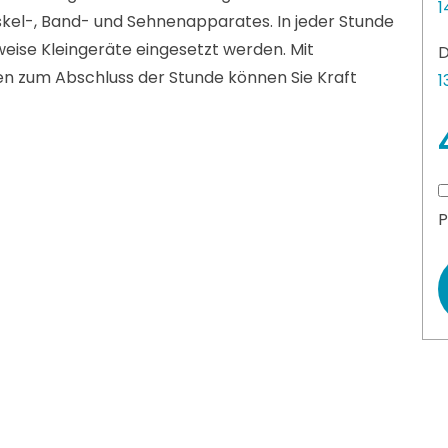
1
skel-, Band- und Sehnenapparates. In jeder Stunde
weise Kleingeräte eingesetzt werden. Mit
D
n zum Abschluss der Stunde können Sie Kraft
1
P