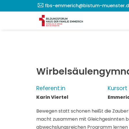
fbs-emmerich@bistum-muenster.
Wirbelsäulengymna
Referent:in
Kursort
Karin Viertel
Emmeric
Bewegen statt schonen heißt die Zauber
macht zusammen mit Gleichgesinnten bes
abwechslungsreichen Programm lernen Si