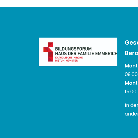
Ges
Bera
Monta
09.00
Mont
15.00
In de
ander