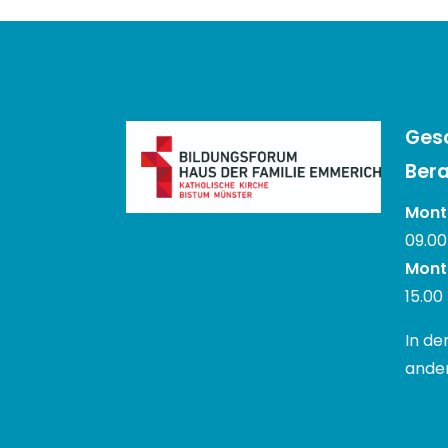
Ges
Bera
Monta
09.00
Mont
15.00
In de
ander