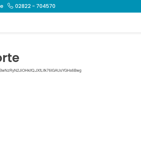
de
02822 - 704570
rte
HBwNzRyN2JiOHkifQ.JXfLifk76IGAUsYGHs6Bwg