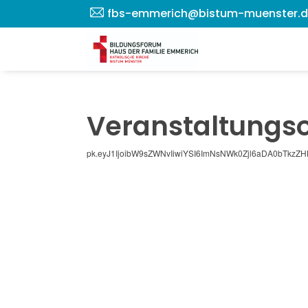
fbs-emmerich@bistum-muenster.
Veranstaltungso
pk.eyJ1IjoibW9sZWNvIiwiYSI6ImNsNWk0Zjl6aDA0bTkzZ